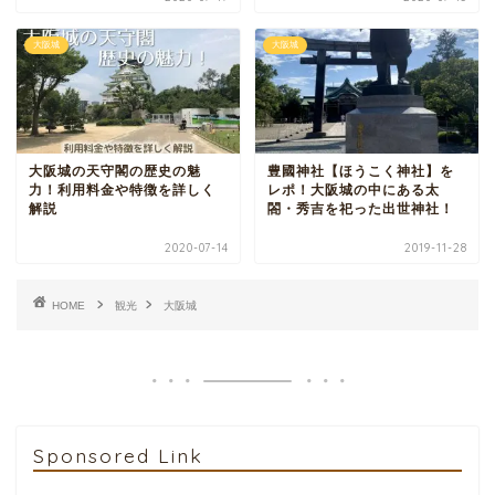
大阪城
大阪城
大阪城の天守閣の歴史の魅
豊國神社【ほうこく神社】を
力！利用料金や特徴を詳しく
レポ！大阪城の中にある太
解説
閤・秀吉を祀った出世神社！
2020-07-14
2019-11-28
HOME
観光
大阪城
Sponsored Link