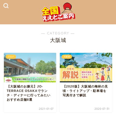
― CATEGORY ―
大阪城
グルメ
大阪城
【大阪城のお膝元】JO-
【2020版】大阪城の梅林の見
TERRACE OSAKAでラン
頃・ライトアップ・駐車場を
チ・ディナーに行ってみたい
写真付きで解説
おすすめ店舗8選
2021-01-07
2020-07-31