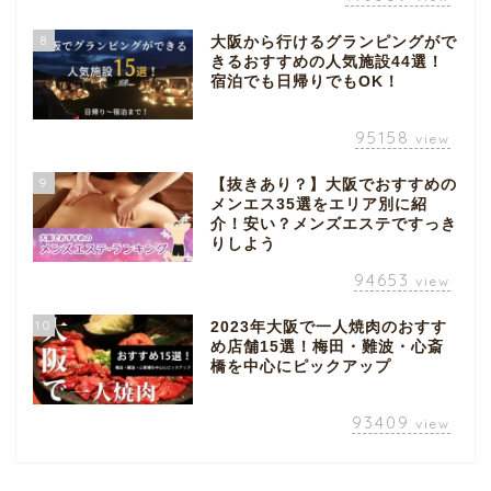
8
大阪から行けるグランピングがで
きるおすすめの人気施設44選！
宿泊でも日帰りでもOK！
95158
view
9
【抜きあり？】大阪でおすすめの
メンエス35選をエリア別に紹
介！安い？メンズエステですっき
りしよう
94653
view
10
2023年大阪で一人焼肉のおすす
め店舗15選！梅田・難波・心斎
橋を中心にピックアップ
93409
view