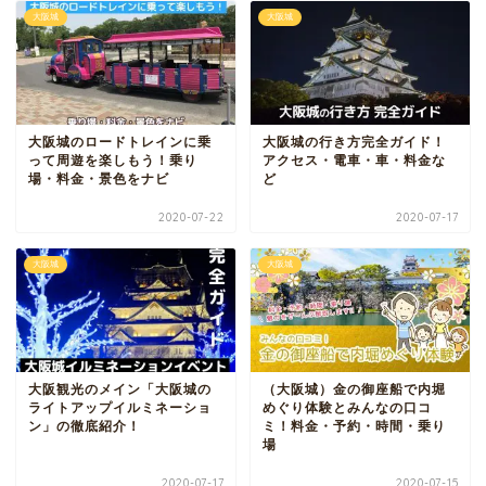
大阪城
大阪城
大阪城のロードトレインに乗
大阪城の行き方完全ガイド！
って周遊を楽しもう！乗り
アクセス・電車・車・料金な
場・料金・景色をナビ
ど
2020-07-22
2020-07-17
大阪城
大阪城
大阪観光のメイン「大阪城の
（大阪城）金の御座船で内堀
ライトアップイルミネーショ
めぐり体験とみんなの口コ
ン」の徹底紹介！
ミ！料金・予約・時間・乗り
場
2020-07-17
2020-07-15