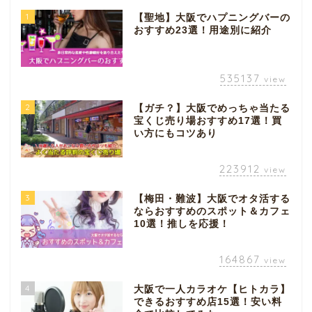
1
【聖地】大阪でハプニングバーの
おすすめ23選！用途別に紹介
535137
view
2
【ガチ？】大阪でめっちゃ当たる
宝くじ売り場おすすめ17選！買
い方にもコツあり
223912
view
3
【梅田・難波】大阪でオタ活する
ならおすすめのスポット＆カフェ
10選！推しを応援！
164867
view
4
大阪で一人カラオケ【ヒトカラ】
できるおすすめ店15選！安い料