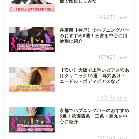
金で比較してみた
142937
view
5
兵庫県【神戸】でハプニングバー
のおすすめ6選！三宮を中心に用
途別に紹介
137427
view
6
【安い】大阪で上手いピアス穴あ
けクリニック10選！耳穴あけ・
ニードル・ボディピアスなど
127492
view
7
京都でハプニングバーのおすすめ
5選！祇園四条・三条・烏丸を中
心に紹介
110389
view