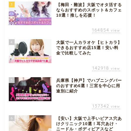
3
【梅田・難波】大阪でオタ活する
ならおすすめのスポット＆カフェ
10選！推しを応援！
164854
view
4
大阪で一人カラオケ【ヒトカラ】
できるおすすめ店15選！安い料
金で比較してみた
142918
view
5
兵庫県【神戸】でハプニングバー
のおすすめ6選！三宮を中心に用
途別に紹介
137342
view
6
【安い】大阪で上手いピアス穴あ
けクリニック10選！耳穴あけ・
ニードル・ボディピアスなど