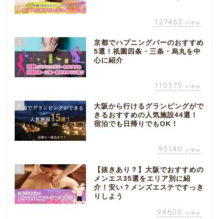
127463
view
7
京都でハプニングバーのおすすめ
5選！祇園四条・三条・烏丸を中
心に紹介
110375
view
8
大阪から行けるグランピングがで
きるおすすめの人気施設44選！
宿泊でも日帰りでもOK！
95140
view
9
【抜きあり？】大阪でおすすめの
メンエス35選をエリア別に紹
介！安い？メンズエステですっき
りしよう
94600
view