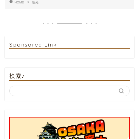
HOME
観光
Sponsored Link
検索♪