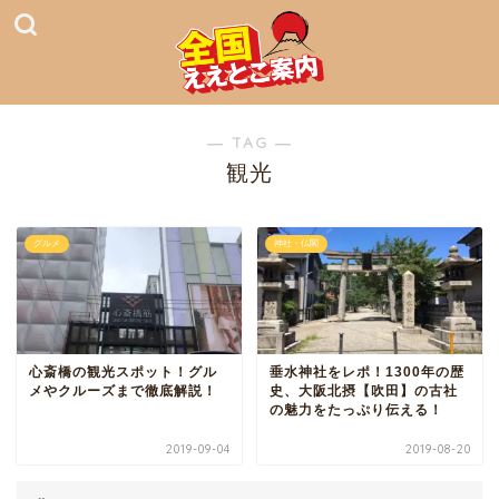
― TAG ―
観光
グルメ
神社・仏閣
心斎橋の観光スポット！グル
垂水神社をレポ！1300年の歴
メやクルーズまで徹底解説！
史、大阪北摂【吹田】の古社
の魅力をたっぷり伝える！
2019-09-04
2019-08-20