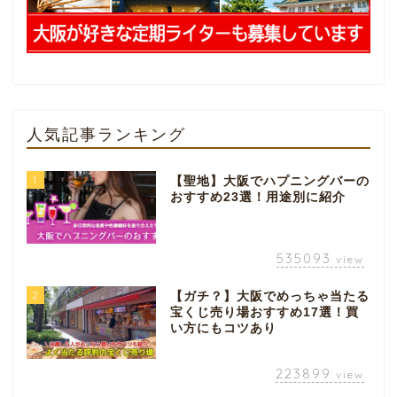
人気記事ランキング
1
【聖地】大阪でハプニングバーの
おすすめ23選！用途別に紹介
535093
view
2
【ガチ？】大阪でめっちゃ当たる
宝くじ売り場おすすめ17選！買
い方にもコツあり
223899
view