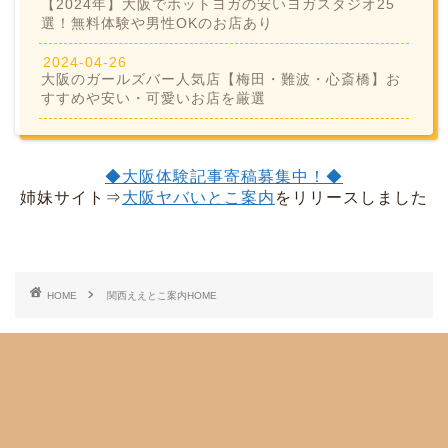
【2024年】大阪でホットヨガの安いヨガスタジオ25
選！無料体験や男性OKのお店あり
2024-04-26
大阪のガールズバー人気店【梅田・難波・心斎橋】お
すすめや安い・可愛いお店を厳選
◆大阪体験記事寄稿募集中！◆
姉妹サイト⇒
大阪ヤバいとこ案内
をリリースしました
HOME
関西ええとこ案内HOME