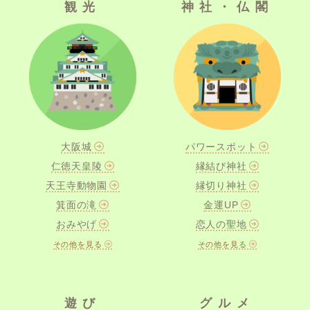
観光
神社・仏閣
大阪城
パワースポット
仁徳天皇陵
縁結び神社
天王寺動物園
縁切り神社
箕面の滝
金運UP
おみやげ
恋人の聖地
その他を見る
その他を見る
遊び
グルメ