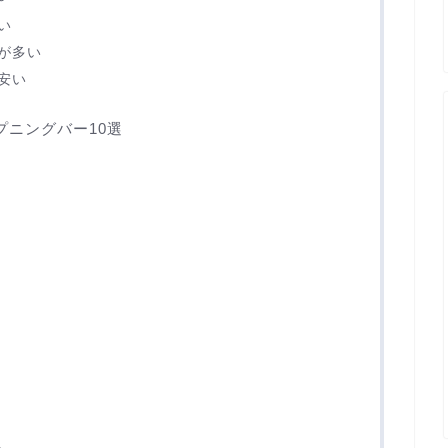
い
が多い
安い
ニングバー10選