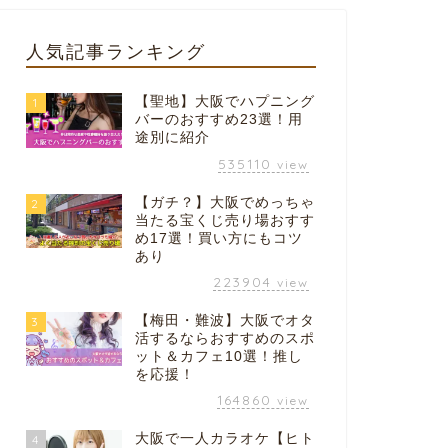
人気記事ランキング
【聖地】大阪でハプニング
1
バーのおすすめ23選！用
途別に紹介
535110
view
【ガチ？】大阪でめっちゃ
2
当たる宝くじ売り場おすす
め17選！買い方にもコツ
あり
223904
view
【梅田・難波】大阪でオタ
3
活するならおすすめのスポ
ット＆カフェ10選！推し
を応援！
164860
view
大阪で一人カラオケ【ヒト
4