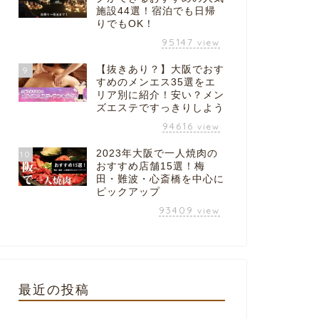
施設44選！宿泊でも日帰
りでもOK！
95147
view
【抜きあり？】大阪でおす
9
すめのメンエス35選をエ
リア別に紹介！安い？メン
ズエステですっきりしよう
94616
view
2023年大阪で一人焼肉の
10
おすすめ店舗15選！梅
田・難波・心斎橋を中心に
ピックアップ
93409
view
最近の投稿