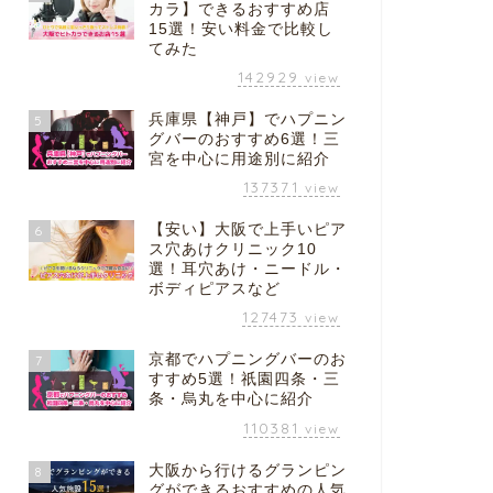
カラ】できるおすすめ店
15選！安い料金で比較し
てみた
142929
view
兵庫県【神戸】でハプニン
5
グバーのおすすめ6選！三
宮を中心に用途別に紹介
137371
view
【安い】大阪で上手いピア
6
ス穴あけクリニック10
選！耳穴あけ・ニードル・
ボディピアスなど
127473
view
京都でハプニングバーのお
7
すすめ5選！祇園四条・三
条・烏丸を中心に紹介
110381
view
大阪から行けるグランピン
8
グができるおすすめの人気