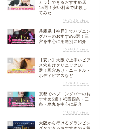
カラ】できるおすすめ店
15選！安い料金で比較し
てみた
142936
view
兵庫県【神戸】でハプニン
5
グバーのおすすめ6選！三
宮を中心に用途別に紹介
137409
view
【安い】大阪で上手いピア
6
ス穴あけクリニック10
選！耳穴あけ・ニードル・
ボディピアスなど
127488
view
京都でハプニングバーのお
7
すすめ5選！祇園四条・三
条・烏丸を中心に紹介
110387
view
大阪から行けるグランピン
8
グができるおすすめの人気