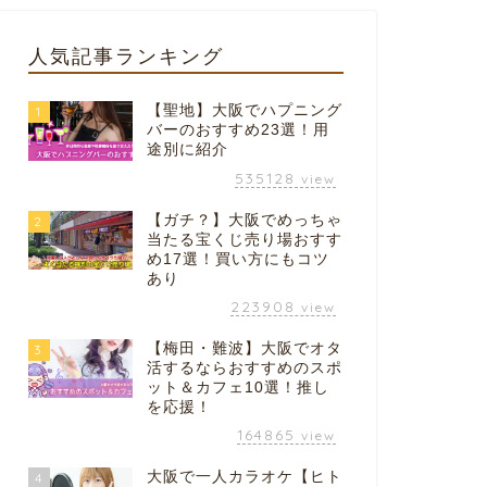
人気記事ランキング
【聖地】大阪でハプニング
1
バーのおすすめ23選！用
途別に紹介
535128
view
【ガチ？】大阪でめっちゃ
2
当たる宝くじ売り場おすす
め17選！買い方にもコツ
あり
223908
view
【梅田・難波】大阪でオタ
3
活するならおすすめのスポ
ット＆カフェ10選！推し
を応援！
164865
view
大阪で一人カラオケ【ヒト
4