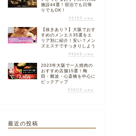
施設44選！宿泊でも日帰
りでもOK！
95153
view
【抜きあり？】大阪でおす
9
すめのメンエス35選をエ
リア別に紹介！安い？メン
ズエステですっきりしよう
94648
view
2023年大阪で一人焼肉の
10
おすすめ店舗15選！梅
田・難波・心斎橋を中心に
ピックアップ
93409
view
最近の投稿