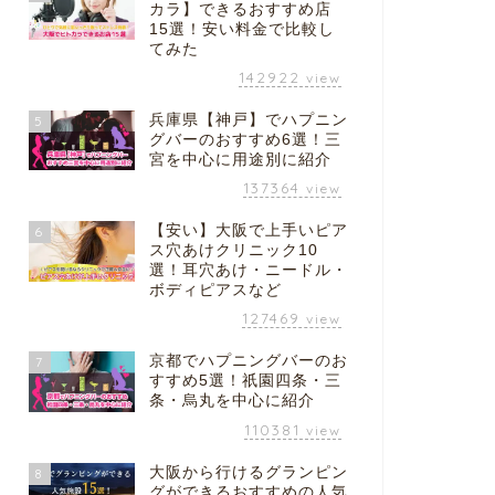
カラ】できるおすすめ店
15選！安い料金で比較し
てみた
142922
view
兵庫県【神戸】でハプニン
5
グバーのおすすめ6選！三
宮を中心に用途別に紹介
137364
view
【安い】大阪で上手いピア
6
ス穴あけクリニック10
選！耳穴あけ・ニードル・
ボディピアスなど
127469
view
京都でハプニングバーのお
7
すすめ5選！祇園四条・三
条・烏丸を中心に紹介
110381
view
大阪から行けるグランピン
8
グができるおすすめの人気