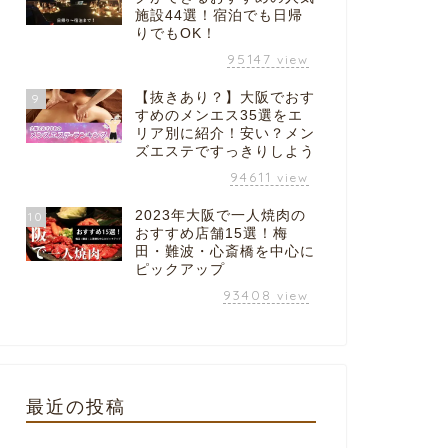
施設44選！宿泊でも日帰
りでもOK！
95147
view
【抜きあり？】大阪でおす
9
すめのメンエス35選をエ
リア別に紹介！安い？メン
ズエステですっきりしよう
94611
view
2023年大阪で一人焼肉の
10
おすすめ店舗15選！梅
田・難波・心斎橋を中心に
ピックアップ
93408
view
最近の投稿