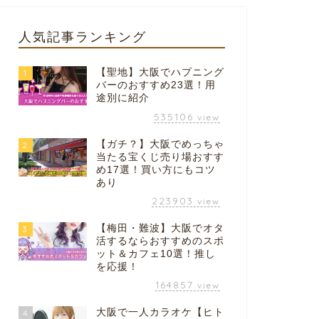
人気記事ランキング
【聖地】大阪でハプニング
1
バーのおすすめ23選！用
途別に紹介
535106
view
【ガチ？】大阪でめっちゃ
2
当たる宝くじ売り場おすす
め17選！買い方にもコツ
あり
223903
view
【梅田・難波】大阪でオタ
3
活するならおすすめのスポ
ット＆カフェ10選！推し
を応援！
164857
view
大阪で一人カラオケ【ヒト
4