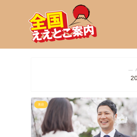
― 
2
美容