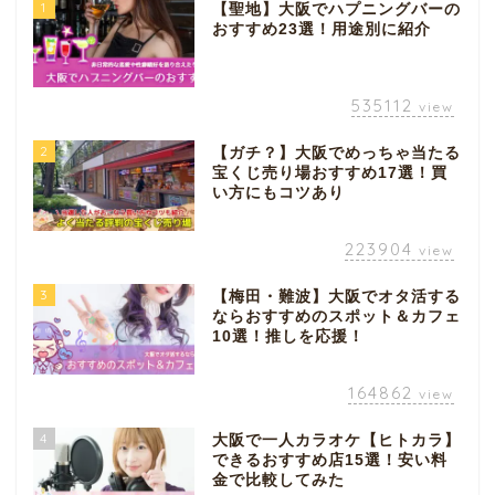
1
【聖地】大阪でハプニングバーの
おすすめ23選！用途別に紹介
535112
view
2
【ガチ？】大阪でめっちゃ当たる
宝くじ売り場おすすめ17選！買
い方にもコツあり
223904
view
3
【梅田・難波】大阪でオタ活する
ならおすすめのスポット＆カフェ
10選！推しを応援！
164862
view
4
大阪で一人カラオケ【ヒトカラ】
できるおすすめ店15選！安い料
金で比較してみた