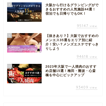
8
大阪から行けるグランピングがで
きるおすすめの人気施設44選！
宿泊でも日帰りでもOK！
95147
view
9
【抜きあり？】大阪でおすすめの
メンエス35選をエリア別に紹
介！安い？メンズエステですっき
りしよう
94618
view
10
2023年大阪で一人焼肉のおすす
め店舗15選！梅田・難波・心斎
橋を中心にピックアップ
93409
view