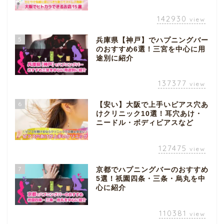
142930
view
5
兵庫県【神戸】でハプニングバー
のおすすめ6選！三宮を中心に用
途別に紹介
137377
view
6
【安い】大阪で上手いピアス穴あ
けクリニック10選！耳穴あけ・
ニードル・ボディピアスなど
127475
view
7
京都でハプニングバーのおすすめ
5選！祇園四条・三条・烏丸を中
心に紹介
110381
view