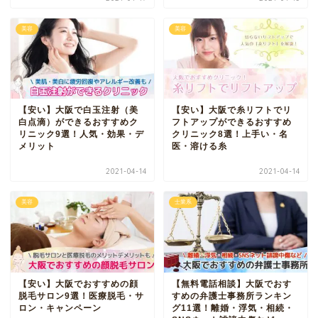
美容
美容
【安い】大阪で白玉注射（美
【安い】大阪で糸リフトでリ
白点滴）ができるおすすめク
フトアップができるおすすめ
リニック9選！人気・効果・デ
クリニック8選！上手い・名
メリット
医・溶ける糸
2021-04-14
2021-04-14
美容
士業系
【安い】大阪でおすすめの顔
【無料電話相談】大阪でおす
脱毛サロン9選！医療脱毛・サ
すめの弁護士事務所ランキン
ロン・キャンペーン
グ11選！離婚・浮気・相続・