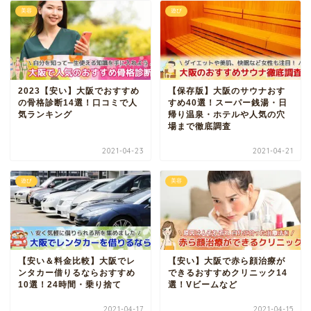
美容
遊び
2023【安い】大阪でおすすめ
【保存版】大阪のサウナおす
の骨格診断14選！口コミで人
すめ40選！スーパー銭湯・日
気ランキング
帰り温泉・ホテルや人気の穴
場まで徹底調査
2021-04-23
2021-04-21
遊び
美容
【安い＆料金比較】大阪でレ
【安い】大阪で赤ら顔治療が
ンタカー借りるならおすすめ
できるおすすめクリニック14
10選！24時間・乗り捨て
選！Vビームなど
2021-04-17
2021-04-15