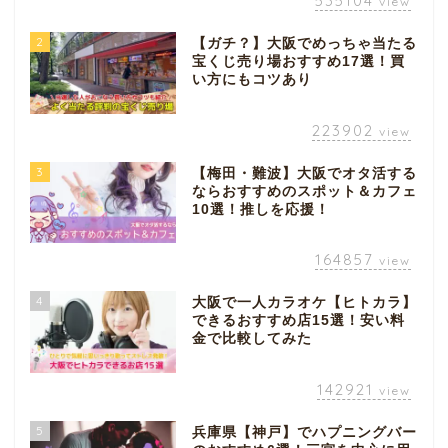
535104
view
2
【ガチ？】大阪でめっちゃ当たる
宝くじ売り場おすすめ17選！買
い方にもコツあり
223902
view
3
【梅田・難波】大阪でオタ活する
ならおすすめのスポット＆カフェ
10選！推しを応援！
164857
view
4
大阪で一人カラオケ【ヒトカラ】
できるおすすめ店15選！安い料
金で比較してみた
142921
view
5
兵庫県【神戸】でハプニングバー