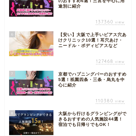
のおすすめ6選！三宮を中心に用
途別に紹介
137360
view
6
【安い】大阪で上手いピアス穴あ
けクリニック10選！耳穴あけ・
ニードル・ボディピアスなど
127468
view
7
京都でハプニングバーのおすすめ
5選！祇園四条・三条・烏丸を中
心に紹介
110380
view
8
大阪から行けるグランピングがで
きるおすすめの人気施設44選！
宿泊でも日帰りでもOK！