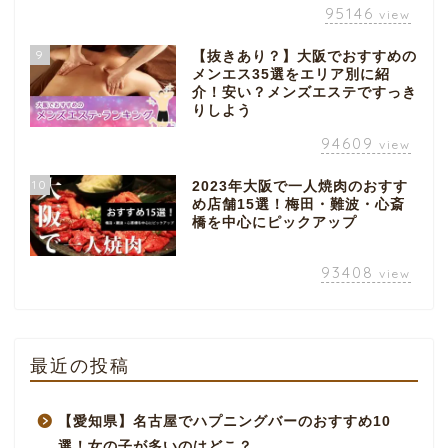
95146
view
9
【抜きあり？】大阪でおすすめの
メンエス35選をエリア別に紹
介！安い？メンズエステですっき
りしよう
94609
view
10
2023年大阪で一人焼肉のおすす
め店舗15選！梅田・難波・心斎
橋を中心にピックアップ
93408
view
最近の投稿
【愛知県】名古屋でハプニングバーのおすすめ10
選！女の子が多いのはどこ？