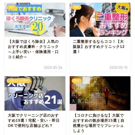
美容
美容
【大阪でほくろ除去】人気の
二重整形するならココ！【大
おすすめ皮膚科・クリニック
阪版】おすすめクリニック12
～上手い安い・保険適用・口
選！
コミ紹介～
2020-05-26
2020-05-15
大阪おすすめ案内
観光
大阪でクリーニング店のおす
【コロナに負けるな】大阪で
すめ19選！宅配・安い・即日
おすすめの散歩場所15選 | 自
OKで便利な店舗はどれ？
然豊かな場所でリフレッシュ
しよう