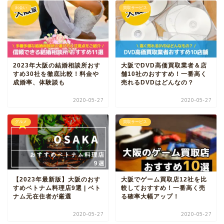
出会い
買取サービス
2023年大阪の結婚相談所おす
大阪でDVD高価買取業者＆店
すめ30社を徹底比較！料金や
舗10社のおすすめ！一番高く
成婚率、体験談も
売れるDVDはどんなの？
2020-05-27
2020-05-27
グルメ
買取サービス
【2023年最新版】大阪のおす
大阪でゲーム買取店12社を比
すめベトナム料理店9選 | ベト
較しておすすめ！一番高く売
ナム元在住者が厳選
る確率大幅アップ！
2020-05-27
2020-05-27