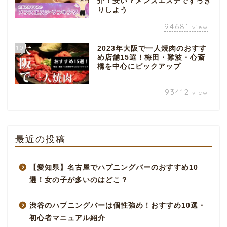
介！安い？メンズエステですっき
りしよう
94681
view
10
2023年大阪で一人焼肉のおすす
め店舗15選！梅田・難波・心斎
橋を中心にピックアップ
93412
view
最近の投稿
【愛知県】名古屋でハプニングバーのおすすめ10
選！女の子が多いのはどこ？
渋谷のハプニングバーは個性強め！おすすめ10選・
初心者マニュアル紹介