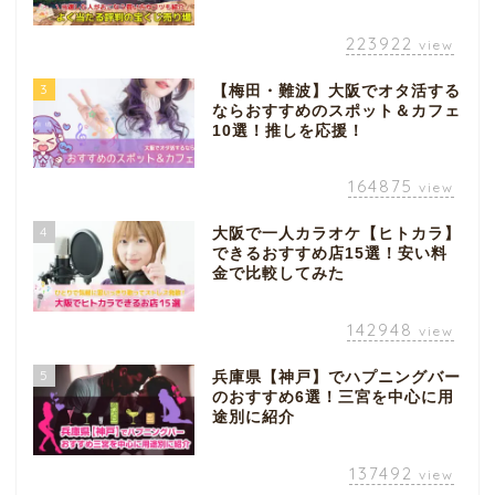
223922
view
3
【梅田・難波】大阪でオタ活する
ならおすすめのスポット＆カフェ
10選！推しを応援！
164875
view
4
大阪で一人カラオケ【ヒトカラ】
できるおすすめ店15選！安い料
金で比較してみた
142948
view
5
兵庫県【神戸】でハプニングバー
のおすすめ6選！三宮を中心に用
途別に紹介
137492
view