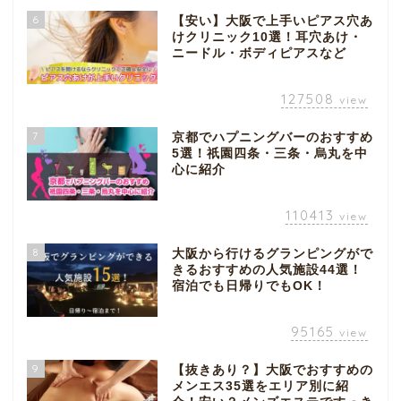
6
【安い】大阪で上手いピアス穴あ
けクリニック10選！耳穴あけ・
ニードル・ボディピアスなど
127508
view
7
京都でハプニングバーのおすすめ
5選！祇園四条・三条・烏丸を中
心に紹介
110413
view
8
大阪から行けるグランピングがで
きるおすすめの人気施設44選！
宿泊でも日帰りでもOK！
95165
view
9
【抜きあり？】大阪でおすすめの
メンエス35選をエリア別に紹