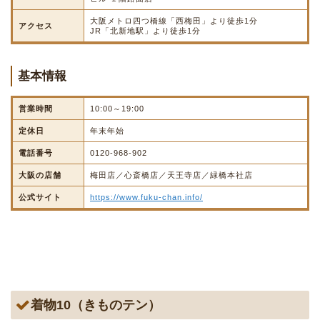
大阪メトロ四つ橋線「西梅田」より徒歩1分
アクセス
JR「北新地駅」より徒歩1分
基本情報
営業時間
10:00～19:00
定休日
年末年始
電話番号
0120-968-902
大阪の店舗
梅田店／心斎橋店／天王寺店／緑橋本社店
公式サイト
https://www.fuku-chan.info/
着物10（きものテン）