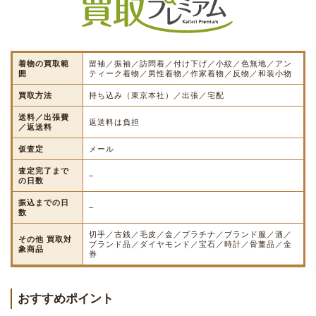
着物の買取範
留袖／振袖／訪問着／付け下げ／小紋／色無地／アン
囲
ティーク着物／男性着物／作家着物／反物／和装小物
買取方法
持ち込み（東京本社）／出張／宅配
送料／出張費
返送料は負担
／返送料
仮査定
メール
査定完了まで
–
の日数
振込までの日
–
数
切手／古銭／毛皮／金／プラチナ／ブランド服／酒／
その他 買取対
ブランド品／ダイヤモンド／宝石／時計／骨董品／金
象商品
券
おすすめポイント