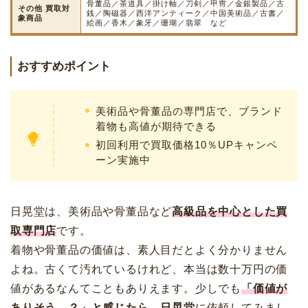
骨董品／茶道具／掛け軸／刀剣／甲冑／金銀製品／古
その他 買取対
銭／陶磁器／西洋アンティーク／中国美術品／古書／
象商品
絵画／香木／象牙／珊瑚／翡翠 など
おすすめポイント
美術品や骨董品の専門店で、ブランド
着物も高値が期待できる
初回利用で買取価格10％UPキャンペ
ーン実施中
日晃堂は、美術品や骨董品など
高級品を中心とした買
取専門店
です。
着物や骨董品の価値は、素人目だとよく分かりません
よね。古くて汚れているけれど、本当は数十万円の価
値があるなんてこともありえます。少しでも
「価値が
ありそう…？」と感じたら、日晃堂
に依頼してみまし