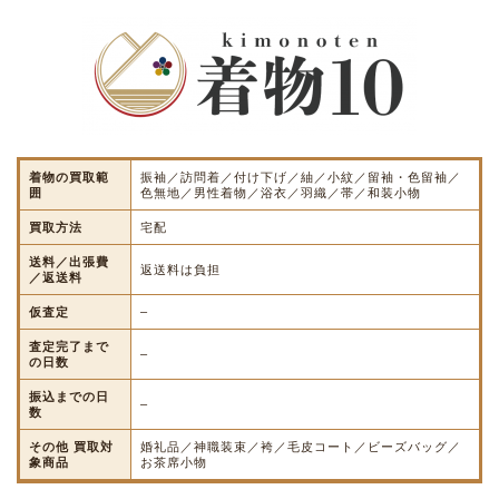
着物の買取範
振袖／訪問着／付け下げ／紬／小紋／留袖・色留袖／
囲
色無地／男性着物／浴衣／羽織／帯／和装小物
買取方法
宅配
送料／出張費
返送料は負担
／返送料
仮査定
–
査定完了まで
–
の日数
振込までの日
–
数
その他 買取対
婚礼品／神職装束／袴／毛皮コート／ビーズバッグ／
象商品
お茶席小物