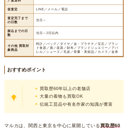
／返送料
仮査定
LINE／メール／電話
査定完了まで
当日～
の日数
振込までの日
当日～2日以内
数
時計／バッグ／ダイヤ／金・プラチナ／宝石／ブラン
その他 買取対
ド食器／酒／楽器／財布／ブランドジュエリー／アパ
象商品
レル／シューズ／毛皮／骨董・美術品／カメラ／金券
おすすめポイント
買取歴60年以上の老舗店
大量の着物も買取OK
伝統工芸品や有名作家の知識が豊富
マルカは、関西と東京を中心に展開している
買取歴60