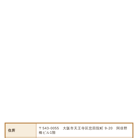
〒543-0055 大阪市天王寺区悲田院町 9-20 阿倍野
住所
橋ビル1階