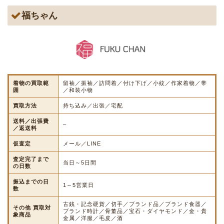
福ちゃん
着物の買取範
留袖／振袖／訪問着／付け下げ／小紋／作家着物／帯
囲
／和装小物
買取方法
持ち込み／出張／宅配
送料／出張費
–
／返送料
仮査定
メール／LINE
査定完了まで
当日～5日間
の日数
振込までの日
1～5営業日
数
古銭・記念硬貨／切手／ブランド品／ブランド食器／
その他 買取対
ブランド時計／骨董品／宝石・ダイヤモンド／金・貴
象商品
金属／洋服／毛皮／酒