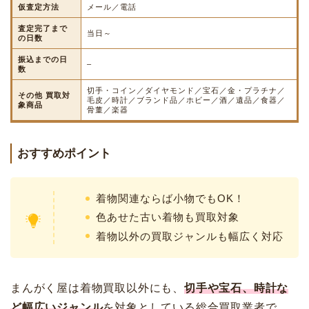
仮査定方法
メール／電話
査定完了まで
当日～
の日数
振込までの日
–
数
切手・コイン／ダイヤモンド／宝石／金・プラチナ／
その他 買取対
毛皮／時計／ブランド品／ホビー／酒／遺品／食器／
象商品
骨董／楽器
おすすめポイント
着物関連ならば小物でもOK！
色あせた古い着物も買取対象
着物以外の買取ジャンルも幅広く対応
まんがく屋は着物買取以外にも、
切手や宝石、時計な
ど幅広いジャンル
を対象としている総合買取業者で