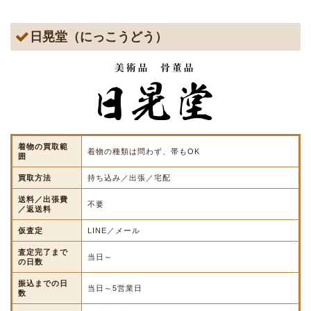
日晃堂（にっこうどう）
着物の買取範
着物の種類は問わず、帯もOK
囲
買取方法
持ち込み／出張／宅配
送料／出張費
不要
／返送料
仮査定
LINE／メール
査定完了まで
当日～
の日数
振込までの日
当日～5営業日
数