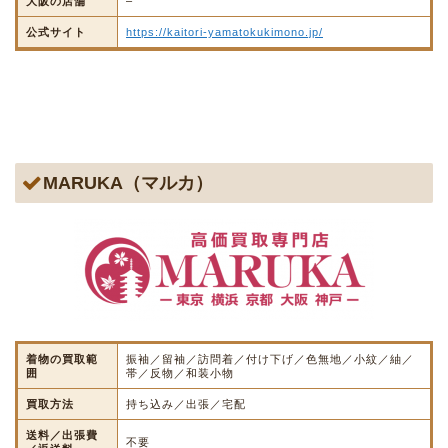
大阪の店舗
–
公式サイト
https://kaitori-yamatokukimono.jp/
MARUKA（マルカ）
着物の買取範
振袖／留袖／訪問着／付け下げ／色無地／小紋／紬／
囲
帯／反物／和装小物
買取方法
持ち込み／出張／宅配
送料／出張費
不要