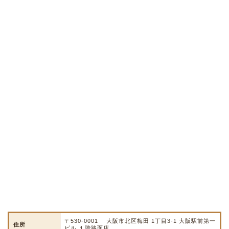
〒530-0001 大阪市北区梅田 1丁目3-1 大阪駅前第一
住所
ビル １階路面店