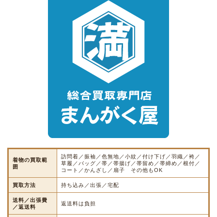
訪問着／振袖／色無地／小紋／付け下げ／羽織／袴／
着物の買取範
草履／バッグ／帯／帯揚げ／帯留め／帯締め／根付／
囲
コート／かんざし／扇子 その他もOK
買取方法
持ち込み／出張／宅配
送料／出張費
返送料は負担
／返送料