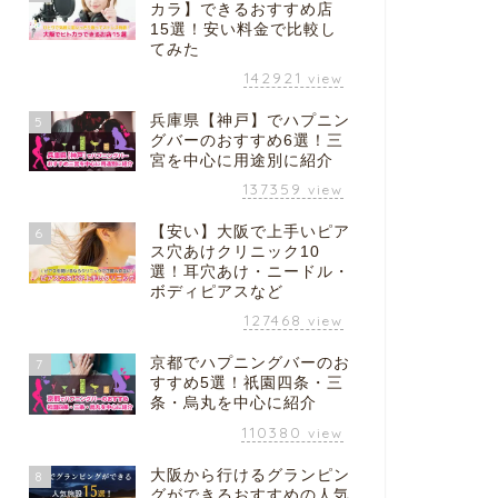
カラ】できるおすすめ店
15選！安い料金で比較し
てみた
142921
view
兵庫県【神戸】でハプニン
5
グバーのおすすめ6選！三
宮を中心に用途別に紹介
137359
view
【安い】大阪で上手いピア
6
ス穴あけクリニック10
選！耳穴あけ・ニードル・
ボディピアスなど
127468
view
京都でハプニングバーのお
7
すすめ5選！祇園四条・三
条・烏丸を中心に紹介
110380
view
大阪から行けるグランピン
8
グができるおすすめの人気