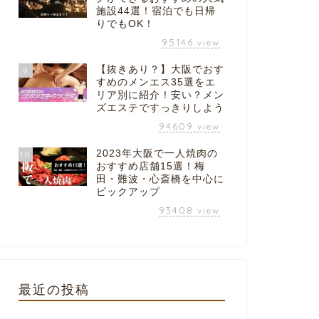
施設44選！宿泊でも日帰
りでもOK！
95146
view
【抜きあり？】大阪でおす
9
すめのメンエス35選をエ
リア別に紹介！安い？メン
ズエステですっきりしよう
94609
view
2023年大阪で一人焼肉の
10
おすすめ店舗15選！梅
田・難波・心斎橋を中心に
ピックアップ
93408
view
最近の投稿