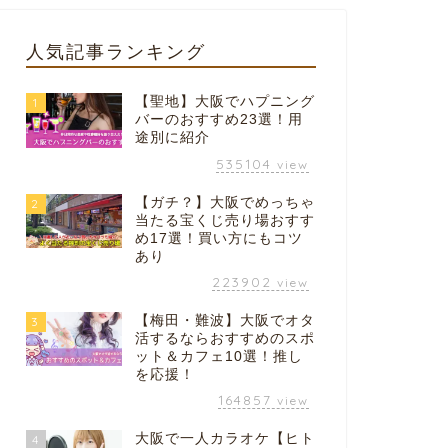
人気記事ランキング
【聖地】大阪でハプニング
1
バーのおすすめ23選！用
途別に紹介
535104
view
【ガチ？】大阪でめっちゃ
2
当たる宝くじ売り場おすす
め17選！買い方にもコツ
あり
223902
view
【梅田・難波】大阪でオタ
3
活するならおすすめのスポ
ット＆カフェ10選！推し
を応援！
164857
view
大阪で一人カラオケ【ヒト
4