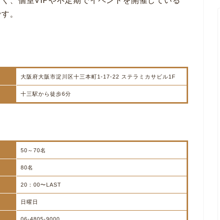
く、個室VIPや不定期でイベントを開催している
です。
大阪府大阪市淀川区十三本町1-17-22 ステラミカサビル1F
十三駅から徒歩6分
50～70名
80名
20：00〜LAST
日曜日
06-4805-9000