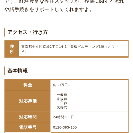
です。経験豊富な専任スタッフが、葬儀に関する流れ
や諸手続きをサポートしてくれますよ。
アクセス・行き方
住
東京都中央区京橋2丁目14-1 兼松ビルディング3階（オフィ
ス）
所
基本情報
料金
約50万円～
・一般葬
・家族葬
対応葬儀
・一日葬
・火葬式
対応時間
24時間365日
電話番号
0120-393-100