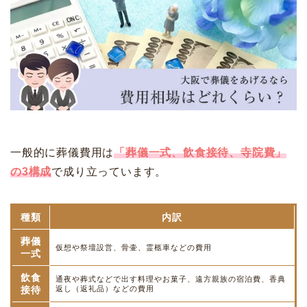
一般的に葬儀費用は
「葬儀一式、飲食接待、寺院費」
の3構成
で成り立っています。
種類
内訳
葬儀
仮想や祭壇設営、骨壷、霊柩車などの費用
一式
飲食
通夜や葬式などで出す料理やお菓子、遠方親族の宿泊費、香典
接待
返し（返礼品）などの費用