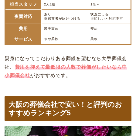
担当スタッフ
2人1組
1名～
あり
状況による
夜間対応
※宿直者が駆けつける
※忙しいと対応不可
費用
若干高め
安め
サービス
やや柔軟
柔軟
親身になってこだわりある葬儀を望むなら大手葬儀会
社、
費用を抑えて最低限の人数で葬儀がしたいなら中
小葬儀会社
がおすすめです。
大阪の葬儀会社で安い！と評判のお
すすめランキング5