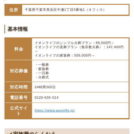
住所
千葉県千葉市美浜区中瀬1丁目5番地1（オフィス）
基本情報
イオンライフのシンプル火葬プラン：99,000円～
イオンライフの直葬プラン（無宗教火葬）：147,400円
料金
～
イオンライフの家族葬：506,000円～
・一般葬
・家族葬
対応葬儀
・一日葬
・火葬式
対応時間
24時間365日
電話番号
0120-635-014
公式サイ
https://www.aeonlife.jp/
ト