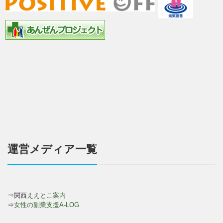
運営メディア一覧
⇒関西
ええとこ案内
⇒
女性の副業支援A-LOG