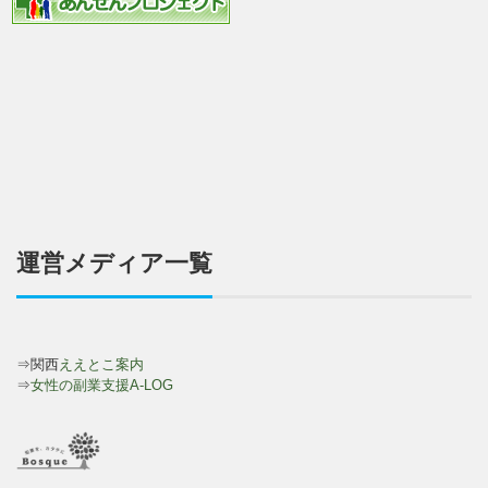
運営メディア一覧
⇒関西
ええとこ案内
⇒
女性の副業支援A-LOG