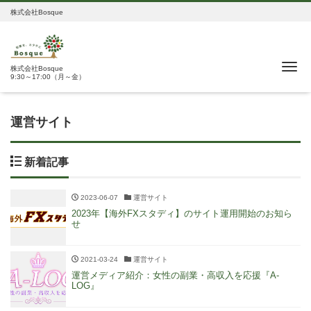
株式会社Bosque
Me
株式会社Bosque
9:30～17:00（月～金）
運営サイト
新着記事
2023-06-07
運営サイト
2023年【海外FXスタディ】のサイト運用開始のお知ら
せ
2021-03-24
運営サイト
運営メディア紹介：女性の副業・高収入を応援『A-
LOG』