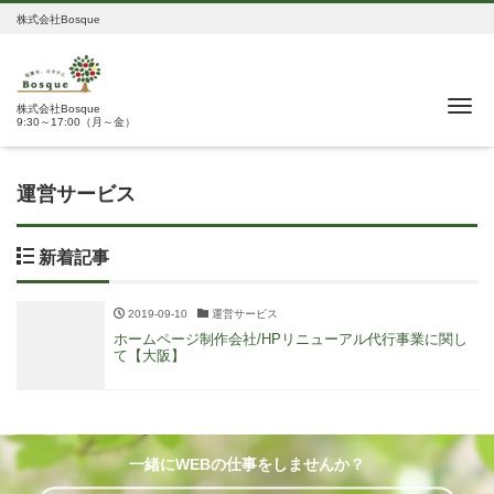
株式会社Bosque
Me
株式会社Bosque
9:30～17:00（月～金）
運営サービス
新着記事
2019-09-10
運営サービス
ホームページ制作会社/HPリニューアル代行事業に関し
て【大阪】
一緒にWEBの仕事をしませんか？